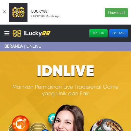
×
ILUCKY88
Download
ILUCKY88 Mobile App
MASUK
DAFTAR
IDNLIVE
BERANDA