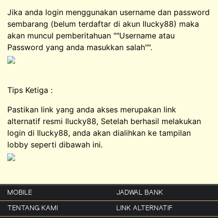
Jika anda login menggunakan username dan password
sembarang (belum terdaftar di akun Ilucky88) maka
akan muncul pemberitahuan ""Username atau
Password yang anda masukkan salah"".
Tips Ketiga :
Pastikan link yang anda akses merupakan link
alternatif resmi Ilucky88, Setelah berhasil melakukan
login di Ilucky88, anda akan dialihkan ke tampilan
lobby seperti dibawah ini.
MOBILE
JADWAL BANK
TENTANG KAMI
LINK ALTERNATIF