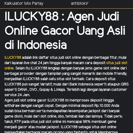
Kalkulator Mix Parlay
antiblokir
ILUCKY88 : Agen Judi
Online Gacor Uang Asli
di Indonesia
ILUCKY88
adalah link daftar situs judi slot online dengan berbagai fitur, mulai
dari layanan live chat 24 jam hingga banyak macam cara deposit
situs judi slot
online
. Selain itu ILUCKY88 lengkap dengan banyak jenis game slot online dari
berbagai provider dengan tampilan yang sangat menarik dan mobile friendly,
menjadikan
ILUCKY88 salah satu situs slot terbaik. Cara deposit situs
ILUCKY88 pun sangat Variatif, mulai dari Bank Indonesia seperti ataupun QRIS
seperti DANA , OVO , Gopay & Linkaja. Terlebih lagi dengan layanan customer
service 24 Jam.
Agen judi slot online gacor ILUCKY88 ini memproses deposit hingga
withdraw dengan sangat cepat. Dengan minimal deposit Rp.10.000 Anda
sudah bisa bermain serta mendapatkan kesempatan jackpot dari banyak
game disini, mulai dari slot online, sbo, tembak ikan dan lainnya. Tidak perlu
takut, RTP pada situs judi slot online ini mencapai 98% membuat game
menjadi gacor atau mudah jackpot. ILUCKY88 sebagai situs slot online
menyediakan berbagai macam promo yang fantastis untuk Membernya.